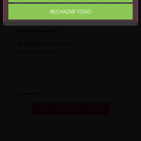
CONFIRMO QUE SOY MAYOR DE 18 AÑOS
RECHAZAR TODO
Detalles del producto
Referencia
BI-014420HP
En stock
9 Artículos
Comentarios
Pulse aquí para dejar su opinión