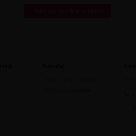
Pulse aquí para dejar su opinión
rantia
Privacidad
Conta
Política de privacidad
A P
Protección de Datos
6
I