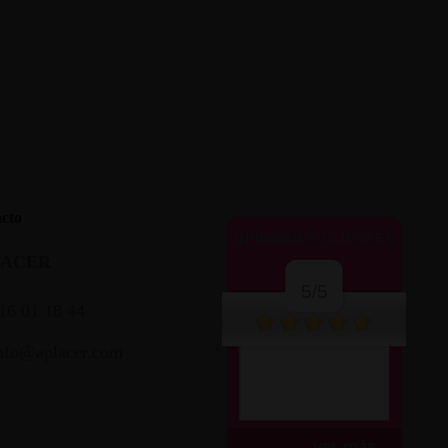
cto
OPINIONES CLIENTES
LACER
5/5
16 01 18 44
nfo@aplacer.com
Perfecto me llegó en
48h, todo bien.
ver más