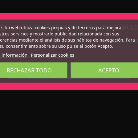
TA WEB ES DE CONTENIDO SOLO PARA ADUL
 sitio web utiliza cookies propias y de terceros para mejorar
tros servicios y mostrarle publicidad relacionada con sus
erencias mediante el análisis de sus hábitos de navegación. Para
 DE TENER AL MENOS 18 AÑOS PARA ACCEDER A ÉS
su consentimiento sobre su uso pulse el botón Acepto.
 información
Personalizar cookies
RECHAZAR TODO
ACEPTO
CONFIRMO QUE SOY MAYOR DE 18 AÑOS