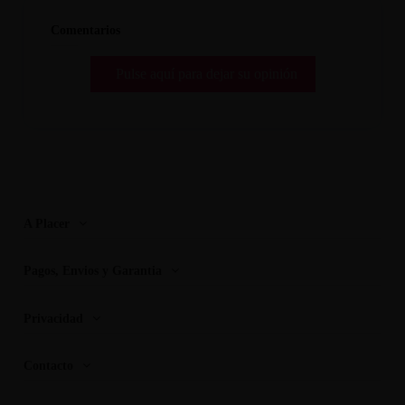
Comentarios
Pulse aquí para dejar su opinión
A Placer
Pagos, Envios y Garantia
Privacidad
Contacto