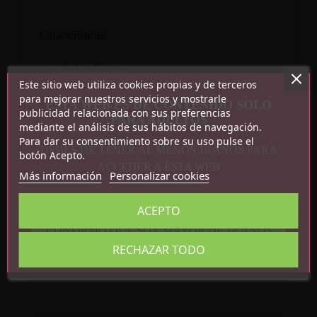
Características:
Color: Negro
Este sitio web utiliza cookies propias y de terceros
Medidas: Talla Única Ajustable
para mejorar nuestros servicios y mostrarle
Peso: 401g
ESTA WEB ES DE CONTENIDO SOLO
publicidad relacionada con sus preferencias
PARA ADULTOS
mediante el análisis de sus hábitos de navegación.
Para dar su consentimiento sobre su uso pulse el
DEBES DE TENER AL MENOS 18 AÑOS PARA
botón Acepto.
ACCEDER A ÉSTA WEB
Más información
Personalizar cookies
Detalles del producto
ACEPTO
Referencia
8436615007776
CONFIRMO QUE SOY MAYOR DE 18 AÑOS
En stock
25 Artículos
RECHAZAR TODO