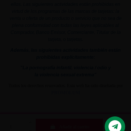
ellos. Las siguientes actividades están prohibidas en
virtud de los programas de las marcas de tarjetas: la
venta u oferta de un producto o servicio que no sea de
plena conformidad con todas las leyes aplicables al
Comprador, Banco Emisor, Comerciante, Titular de la
tarjeta, o tarjetas.
Además, las siguientes actividades también están
prohibidas explícitamente:
"La pornografía infantil,
violencia
/ odio y
la
violencia
sexual
extrema"
Todos los derechos reservados. Esta web ha sido diseñada por
PROMOLUM
Añadir al carrito