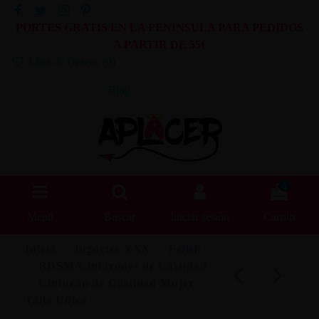
PORTES GRATIS EN LA PENINSULA PARA PEDIDOS
A PARTIR DE 55€
Lista de Deseos (
0
)
Blog
0
Menú
Buscar
Iniciar sesión
Carrito
Inicio
Juguetes XXX
Fetish
BDSM/Cinturones de Castidad
Cinturón de Castidad Mujer
Talla Única