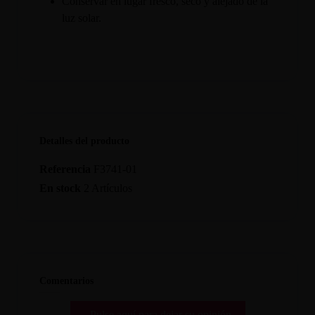
Conservar en lugar fresco, seco y alejado de la
luz solar.
Detalles del producto
Referencia
F3741-01
En stock
2 Artículos
Comentarios
Pulse aquí para dejar su opinión