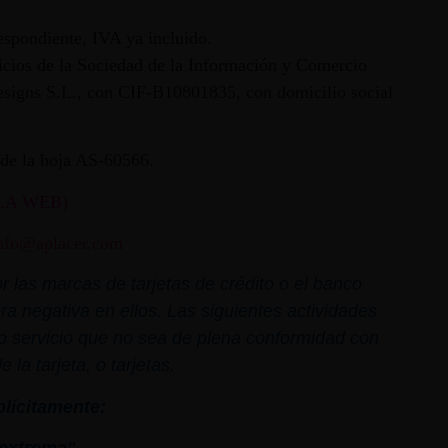
espondiente, IVA ya incluido.
vicios de la Sociedad de la Información y Comercio
 Designs S.L., con CIF-B10801835, con domicilio social
ª de la hoja AS-60566.
LA WEB)
nfo@aplacer.com
 las marcas de tarjetas de crédito o el banco
ra negativa en ellos. Las siguientes actividades
o o servicio que no sea de plena conformidad con
la tarjeta, o tarjetas.
plícitamente: