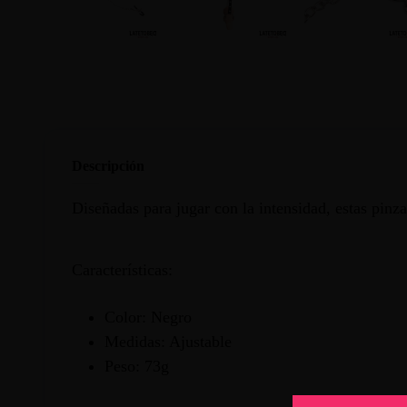
Descripción
Diseñadas para jugar con la intensidad, estas pin
Características:
Color: Negro
Medidas: Ajustable
Peso: 73g