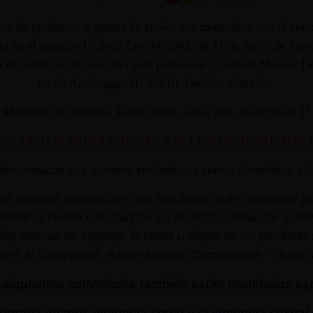
os de productos o gastos de envío, son mostrados con el corr
 en el artículo 10 de la Ley 34/2002, de 11 de julio, de Ser
dor del servicio de este sitio web pertenece a Custom Maniac
en C/ Azcárraga, 31. 33010. Oviedo. Asturias.
ro Mercantil de Asturias Tomo: 4500, Folio 203, Inscripción 1
NTA DE LOS PRODUCTOS ES EXCLUSIVAMENTE POR 
edes contactar con nosotros enviando un correo electrónico a
i
r ninguna transacción que sea ilegal, o se considere por
dañar la buena voluntad de los mismos o influir de mane
las marcas de tarjetas: la venta u oferta de un product
bles al Comprador, Banco Emisor, Comerciante, Titular de 
siguientes actividades también están prohibidas ex