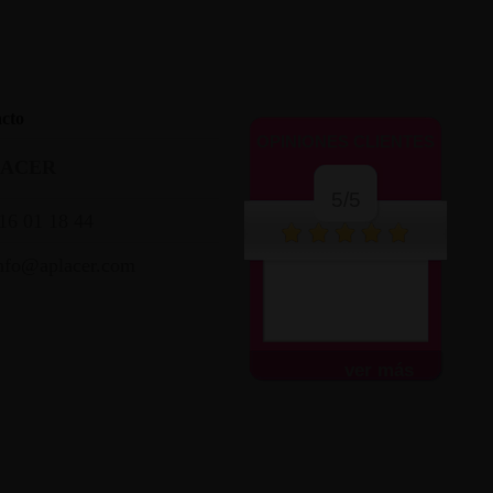
cto
OPINIONES CLIENTES
LACER
5/5
16 01 18 44
nfo@aplacer.com
ver más