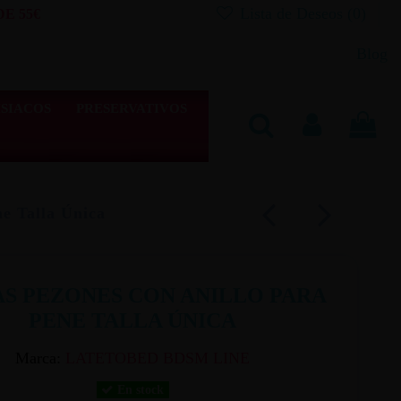
Lista de Deseos (
0
)
E 55€
Blog
SIACOS
PRESERVATIVOS
ne Talla Única
AS PEZONES CON ANILLO PARA
PENE TALLA ÚNICA
Marca:
LATETOBED BDSM LINE
En stock