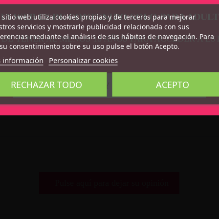
TA WEB ES DE CONTENIDO SOLO PARA ADUL
 sitio web utiliza cookies propias y de terceros para mejorar
tros servicios y mostrarle publicidad relacionada con sus
erencias mediante el análisis de sus hábitos de navegación. Para
 DE TENER AL MENOS 18 AÑOS PARA ACCEDER A ÉS
su consentimiento sobre su uso pulse el botón Acepto.
 información
Personalizar cookies
RECHAZAR TODO
ACEPTO
CONFIRMO QUE SOY MAYOR DE 18 AÑOS
Pulse aquí para dejar su opinión