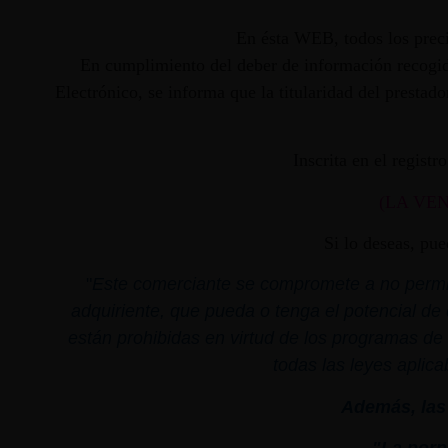
En ésta WEB, todos los preci
En cumplimiento del deber de información recogido
Electrónico, se informa que la titularidad del presta
Inscrita en el regist
(LA VE
Si lo deseas, pu
"
Este comerciante se compromete a no permiti
adquiriente, que pueda o tenga el potencial de 
están prohibidas en virtud de los programas de 
todas las leyes aplica
Además, las 