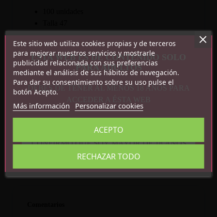
100 unidades
Talla 47
Este sitio web utiliza cookies propias y de terceros
para mejorar nuestros servicios y mostrarle
ESTA WEB ES DE CONTENIDO SOLO
publicidad relacionada con sus preferencias
PARA ADULTOS
mediante el análisis de sus hábitos de navegación.
Para dar su consentimiento sobre su uso pulse el
DEBES DE TENER AL MENOS 18 AÑOS PARA
botón Acepto.
ACCEDER A ÉSTA WEB
Más información
Personalizar cookies
Detalles del producto
Referencia
4061504082653
ACEPTO
En stock
37 Artículos
CONFIRMO QUE SOY MAYOR DE 18 AÑOS
RECHAZAR TODO
Comentarios