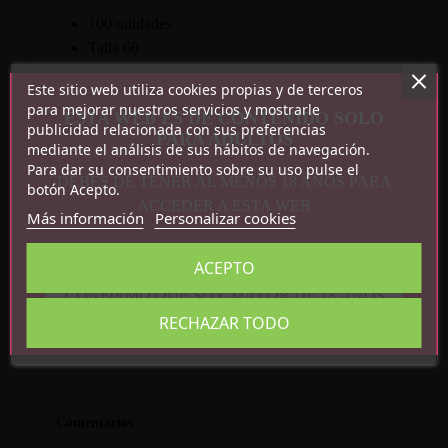
100 unidades
Talla 60
Este sitio web utiliza cookies propias y de terceros
para mejorar nuestros servicios y mostrarle
ESTA WEB ES DE CONTENIDO SOLO
publicidad relacionada con sus preferencias
PARA ADULTOS
mediante el análisis de sus hábitos de navegación.
Para dar su consentimiento sobre su uso pulse el
DEBES DE TENER AL MENOS 18 AÑOS PARA
botón Acepto.
ACCEDER A ÉSTA WEB
Más información
Personalizar cookies
Detalles del producto
Referencia
4061504082691
ACEPTO
En stock
47 Artículos
CONFIRMO QUE SOY MAYOR DE 18 AÑOS
RECHAZAR TODO
Comentarios