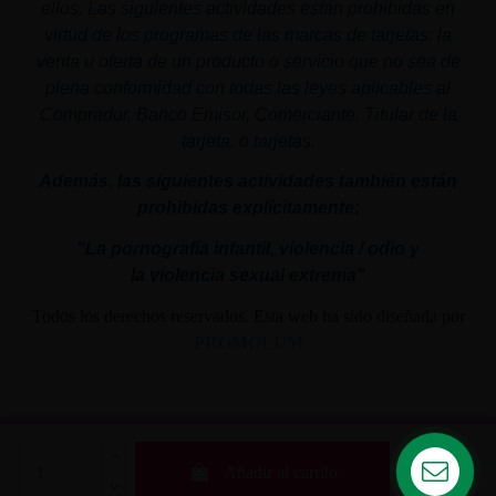
ellos. Las siguientes actividades están prohibidas en
virtud de los programas de las marcas de tarjetas: la
venta u oferta de un producto o servicio que no sea de
plena conformidad con todas las leyes aplicables al
Comprador, Banco Emisor, Comerciante, Titular de la
tarjeta, o tarjetas.
Además, las siguientes actividades también están
prohibidas explícitamente:
"La pornografía infantil,
violencia
/ odio y
la
violencia
sexual
extrema"
Todos los derechos reservados. Esta web ha sido diseñada por
PROMOLUM
Añadir al carrito