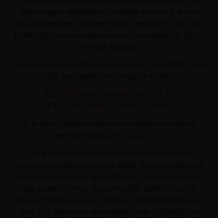
la Sociedad de la Información y Comercio Electrónico, se
informa que la titularidad del prestador del servicio de este
sitio web pertenece a Custom Maniac Designs S.L., con CIF-
B10801835, con domicilio social en C/ Azcárraga, 31. 33010.
Oviedo. Asturias.
Inscrita en el registro Mercantil de Asturias Tomo: 4500, Folio
203, Inscripción 1ª de la hoja AS-60566.
(LA VENTA DE LOS PRODUCTOS ES
EXCLUSIVAMENTE POR LA WEB)
Si lo deseas, puedes contactar con nosotros enviando un
correo electrónico a
info@aplacer.com
"
Este comerciante se compromete a no permitir
ninguna transacción que sea ilegal, o se considere por
las marcas de tarjetas de crédito o el banco adquiriente,
que pueda o tenga el potencial de dañar la buena
voluntad de los mismos o influir de manera negativa en
ellos. Las siguientes actividades están prohibidas en