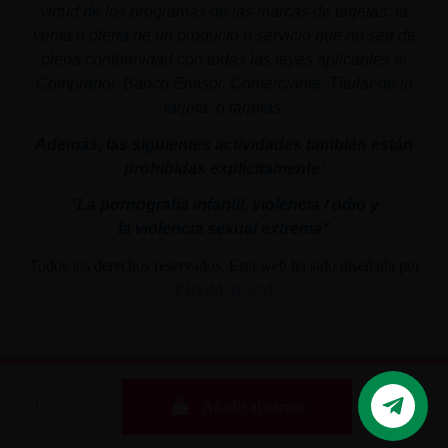
virtud de los programas de las marcas de tarjetas: la
venta u oferta de un producto o servicio que no sea de
plena conformidad con todas las leyes aplicables al
Comprador, Banco Emisor, Comerciante, Titular de la
tarjeta, o tarjetas.
Además, las siguientes actividades también están
prohibidas explícitamente:
"La pornografía infantil,
violencia
/ odio y
la
violencia
sexual
extrema"
Todos los derechos reservados. Esta web ha sido diseñada por
PROMOLUM
Añadir al carrito