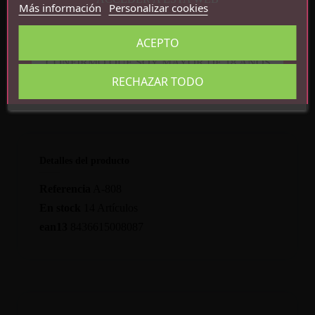
Medias no incluidas
Más información
Personalizar cookies
Composición: 95% poliéster, 5%
spandex/elastano
ACEPTO
CONFIRMO QUE SOY MAYOR DE 18 AÑOS
RECHAZAR TODO
Detalles del producto
Referencia
A-808
En stock
14 Artículos
ean13
8436615008087