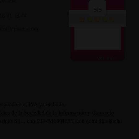
LACER
5/5
16 01 18 44
nfo@aplacer.com
ver más
espondiente, IVA ya incluido.
vicios de la Sociedad de la Información y Comercio
 Designs S.L., con CIF-B10801835, con domicilio social