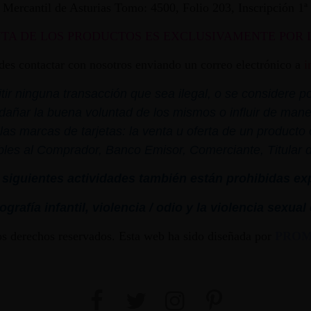
ro Mercantil de Asturias Tomo: 4500, Folio 203, Inscripción 1
NTA DE LOS PRODUCTOS ES EXCLUSIVAMENTE POR 
edes contactar con nosotros enviando un correo electrónico a
i
r ninguna transacción que sea ilegal, o se considere por
dañar la buena voluntad de los mismos o influir de mane
las marcas de tarjetas: la venta u oferta de un product
bles al Comprador, Banco Emisor, Comerciante, Titular de 
siguientes actividades también están prohibidas ex
grafía infantil,
violencia
/ odio y la
violencia
sexual
os derechos reservados. Esta web ha sido diseñada por
PRO