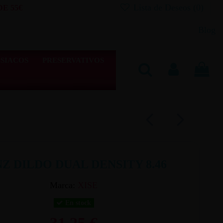
Lista de Deseos (
0
)
E 55€
Blog
SIACOS
PRESERVATIVOS
NZ DILDO DUAL DENSITY 8.46
Marca:
XISE
En stock
31,25 €