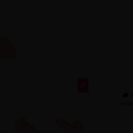
recíb