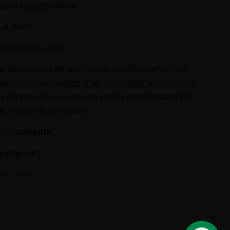
ª de la hoja AS-60566.
LA WEB)
nfo@aplacer.com
 las marcas de tarjetas de crédito o el banco
ra negativa en ellos. Las siguientes actividades
o o servicio que no sea de plena conformidad con
la tarjeta, o tarjetas.
plícitamente:
extrema"
MOLUM