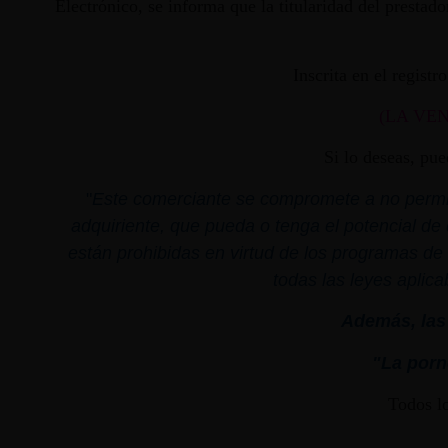
Electrónico, se informa que la titularidad del presta
Inscrita en el regist
(LA VE
Si lo deseas, pu
"
Este comerciante se compromete a no permiti
adquiriente, que pueda o tenga el potencial de 
están prohibidas en virtud de los programas de 
todas las leyes aplica
Además, las 
"La porno
Todos l