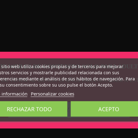
TA WEB ES DE CONTENIDO SOLO PARA ADUL
 sitio web utiliza cookies propias y de terceros para mejorar
tros servicios y mostrarle publicidad relacionada con sus
erencias mediante el análisis de sus hábitos de navegación. Para
 DE TENER AL MENOS 18 AÑOS PARA ACCEDER A ÉS
su consentimiento sobre su uso pulse el botón Acepto.
 información
Personalizar cookies
RECHAZAR TODO
ACEPTO
CONFIRMO QUE SOY MAYOR DE 18 AÑOS