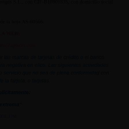
 Designs S.L., con CIF-B10801835, con domicilio social
ª de la hoja AS-60566.
LA WEB)
nfo@aplacer.com
 las marcas de tarjetas de crédito o el banco
ra negativa en ellos. Las siguientes actividades
o o servicio que no sea de plena conformidad con
la tarjeta, o tarjetas.
plícitamente:
extrema"
MOLUM