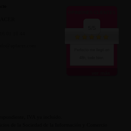
cto
OPINIONES CLIENTES
LACER
5/5
16 01 18 44
nfo@aplacer.com
Perfecto me llegó en
48h, todo bien.
ver más
espondiente, IVA ya incluido.
vicios de la Sociedad de la Información y Comercio