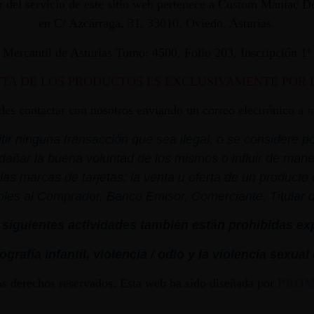
dor del servicio de este sitio web pertenece a Custom Maniac
en C/ Azcárraga, 31. 33010. Oviedo. Asturias.
ro Mercantil de Asturias Tomo: 4500, Folio 203, Inscripción 1
NTA DE LOS PRODUCTOS ES EXCLUSIVAMENTE POR 
edes contactar con nosotros enviando un correo electrónico a
i
r ninguna transacción que sea ilegal, o se considere por
dañar la buena voluntad de los mismos o influir de mane
las marcas de tarjetas: la venta u oferta de un product
bles al Comprador, Banco Emisor, Comerciante, Titular de 
siguientes actividades también están prohibidas ex
grafía infantil,
violencia
/ odio y la
violencia
sexual
os derechos reservados. Esta web ha sido diseñada por
PRO