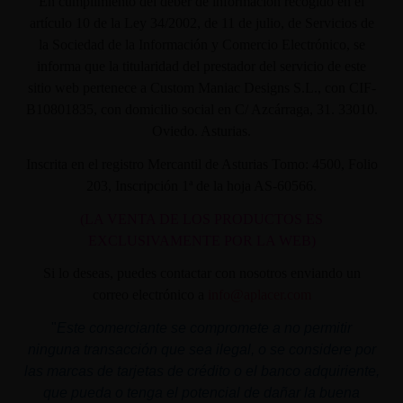
En cumplimiento del deber de información recogido en el
artículo 10 de la Ley 34/2002, de 11 de julio, de Servicios de
la Sociedad de la Información y Comercio Electrónico, se
informa que la titularidad del prestador del servicio de este
sitio web pertenece a Custom Maniac Designs S.L., con CIF-
B10801835, con domicilio social en C/ Azcárraga, 31. 33010.
Oviedo. Asturias.
Inscrita en el registro Mercantil de Asturias Tomo: 4500, Folio
203, Inscripción 1ª de la hoja AS-60566.
(LA VENTA DE LOS PRODUCTOS ES
EXCLUSIVAMENTE POR LA WEB)
Si lo deseas, puedes contactar con nosotros enviando un
correo electrónico a
info@aplacer.com
"
Este comerciante se compromete a no permitir
ninguna transacción que sea ilegal, o se considere por
las marcas de tarjetas de crédito o el banco adquiriente,
que pueda o tenga el potencial de dañar la buena