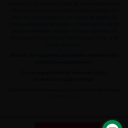
voluntad de los mismos o influir de manera negativa en
ellos. Las siguientes actividades están prohibidas en
virtud de los programas de las marcas de tarjetas: la
venta u oferta de un producto o servicio que no sea de
plena conformidad con todas las leyes aplicables al
Comprador, Banco Emisor, Comerciante, Titular de la
tarjeta, o tarjetas.
Además, las siguientes actividades también están
prohibidas explícitamente:
"La pornografía infantil,
violencia
/ odio y
la
violencia
sexual
extrema"
Todos los derechos reservados. Esta web ha sido diseñada por
PROMOLUM