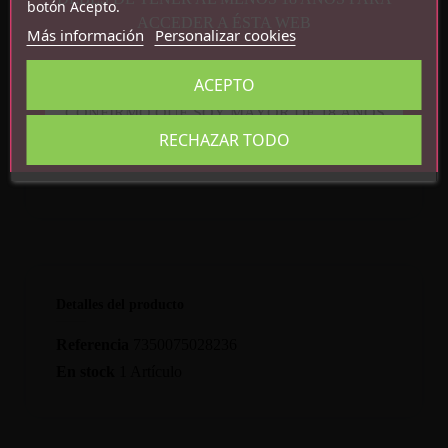
botón Acepto.
Sumergible
ACCEDER A ÉSTA WEB
Más información
Personalizar cookies
Fácil de limpiar
Recargable por USB
ACEPTO
Silicona + ABS
CONFIRMO QUE SOY MAYOR DE 18 AÑOS
RECHAZAR TODO
Detalles del producto
Referencia
7350075028236
En stock
1 Artículo