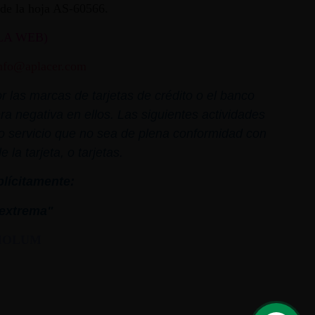
ª de la hoja AS-60566.
LA WEB)
nfo@aplacer.com
 las marcas de tarjetas de crédito o el banco
ra negativa en ellos. Las siguientes actividades
o o servicio que no sea de plena conformidad con
la tarjeta, o tarjetas.
plícitamente:
extrema"
MOLUM