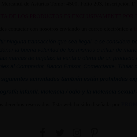
ro Mercantil de Asturias Tomo: 4500, Folio 203, Inscripción 1
NTA DE LOS PRODUCTOS ES EXCLUSIVAMENTE POR 
edes contactar con nosotros enviando un correo electrónico a
i
r ninguna transacción que sea ilegal, o se considere por
dañar la buena voluntad de los mismos o influir de mane
las marcas de tarjetas: la venta u oferta de un product
bles al Comprador, Banco Emisor, Comerciante, Titular de 
siguientes actividades también están prohibidas ex
grafía infantil,
violencia
/ odio y la
violencia
sexual
os derechos reservados. Esta web ha sido diseñada por
PRO