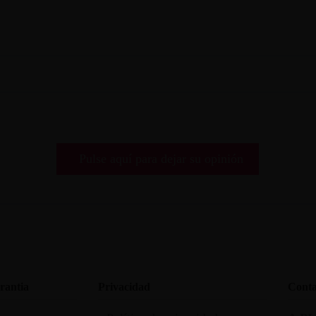
Pulse aquí para dejar su opinión
rantia
Privacidad
Conta