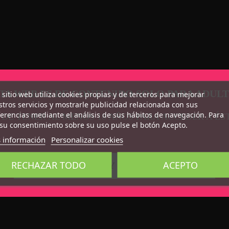
TA WEB ES DE CONTENIDO SOLO PARA ADUL
 sitio web utiliza cookies propias y de terceros para mejorar
tros servicios y mostrarle publicidad relacionada con sus
erencias mediante el análisis de sus hábitos de navegación. Para
 DE TENER AL MENOS 18 AÑOS PARA ACCEDER A ÉS
su consentimiento sobre su uso pulse el botón Acepto.
 información
Personalizar cookies
RECHAZAR TODO
ACEPTO
CONFIRMO QUE SOY MAYOR DE 18 AÑOS