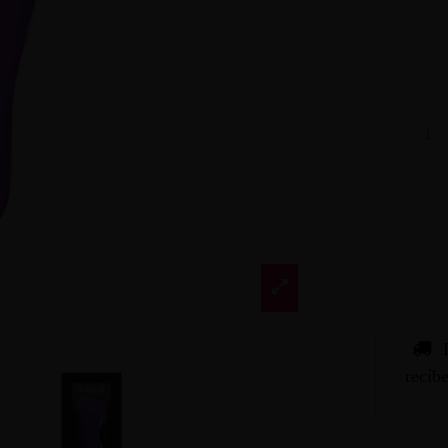
recíb