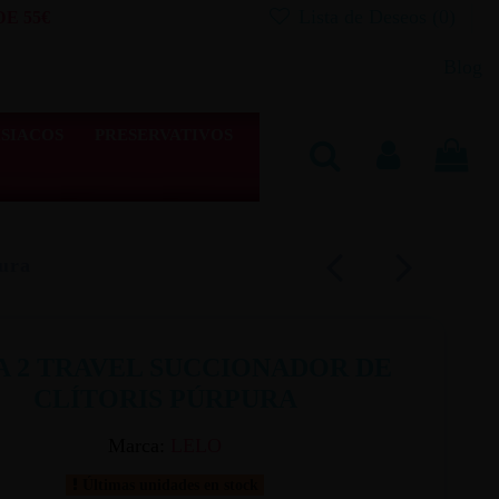
Lista de Deseos (
0
)
E 55€
Blog
SIACOS
PRESERVATIVOS
pura
A 2 TRAVEL SUCCIONADOR DE
CLÍTORIS PÚRPURA
Marca:
LELO
Últimas unidades en stock