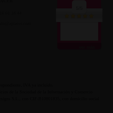
LACER
5/5
16 01 18 44
nfo@aplacer.com
Muy atentos y amables.
Envío súper rápido.
Todo...
ver más
espondiente, IVA ya incluido.
vicios de la Sociedad de la Información y Comercio
 Designs S.L., con CIF-B10801835, con domicilio social