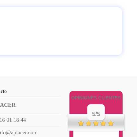
cto
OPINIONES CLIENTES
LACER
5/5
16 01 18 44
nfo@aplacer.com