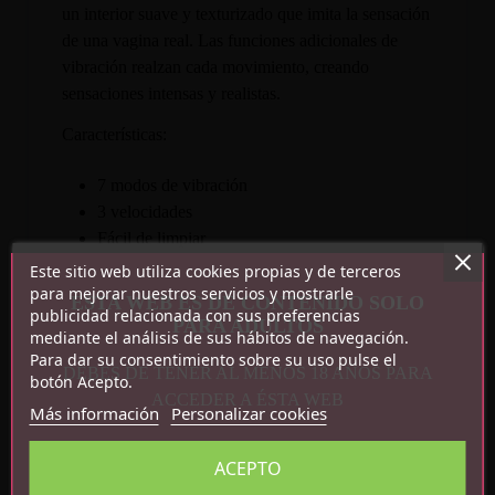
un interior suave y texturizado que imita la sensación
de una vagina real. Las funciones adicionales de
vibración realzan cada movimiento, creando
sensaciones intensas y realistas.
Características:
7 modos de vibración
3 velocidades
Fácil de limpiar
Interior texturizado
Este sitio web utiliza cookies propias y de terceros
Impermeable IPX7
para mejorar nuestros servicios y mostrarle
ESTA WEB ES DE CONTENIDO SOLO
publicidad relacionada con sus preferencias
Fácil de limpiar
PARA ADULTOS
mediante el análisis de sus hábitos de navegación.
Recargable por USB magnético
Para dar su consentimiento sobre su uso pulse el
Medidas: 18.7 cm x 10.5 cm x 7.5 cm
DEBES DE TENER AL MENOS 18 AÑOS PARA
botón Acepto.
Peso: 0.832 kg
ACCEDER A ÉSTA WEB
Más información
Personalizar cookies
ACEPTO