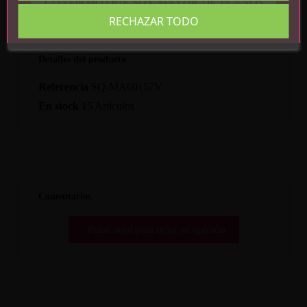
CONFIRMO QUE SOY MAYOR DE 18 AÑOS
RECHAZAR TODO
Detalles del producto
Referencia
SQ-MA60157V
En stock
15 Artículos
Comentarios
Pulse aquí para dejar su opinión