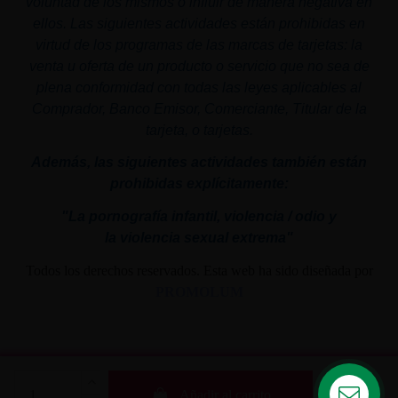
voluntad de los mismos o influir de manera negativa en
ellos. Las siguientes actividades están prohibidas en
virtud de los programas de las marcas de tarjetas: la
venta u oferta de un producto o servicio que no sea de
plena conformidad con todas las leyes aplicables al
Comprador, Banco Emisor, Comerciante, Titular de la
tarjeta, o tarjetas.
Además, las siguientes actividades también están
prohibidas explícitamente:
"La pornografía infantil,
violencia
/ odio y
la
violencia
sexual
extrema"
Todos los derechos reservados. Esta web ha sido diseñada por
PROMOLUM
Añadir al carrito