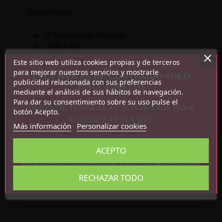
Características:
10 funciones de vibración
1 pila AAA
Silicona
Este sitio web utiliza cookies propias y de terceros
para mejorar nuestros servicios y mostrarle
ESTA WEB ES DE CONTENIDO SOLO
publicidad relacionada con sus preferencias
PARA ADULTOS
mediante el análisis de sus hábitos de navegación.
Para dar su consentimiento sobre su uso pulse el
DEBES DE TENER AL MENOS 18 AÑOS PARA
botón Acepto.
ACCEDER A ÉSTA WEB
Más información
Personalizar cookies
Detalles del producto
ACEPTO
CONFIRMO QUE SOY MAYOR DE 18 AÑOS
Referencia
BI-210315Z
RECHAZAR TODO
En stock
50 Artículos