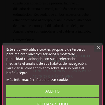
cuenta con conectores de presión. Incluye un
dilatador de uretra de metal, también con electro
estimulación. Recuerda que ambos accesorios deben
estar conectados al cuerpo, el anillo/correa, alrededor
del pene o escroto y el dilatador dentro del pene.
Ambas partes son unipolares y el cable está incluido.
Características:
Este sitio web utiliza cookies propias y de terceros
Incluye anillo/correa para el pene y dilatador
para mejorar nuestros servicios y mostrarle
ESTA WEB ES DE CONTENIDO SOLO
de uretra
publicidad relacionada con sus preferencias
PARA ADULTOS
Metal y algodón
mediante el análisis de sus hábitos de navegación.
No es resistente al agua
Para dar su consentimiento sobre su uso pulse el
DEBES DE TENER AL MENOS 18 AÑOS PARA
botón Acepto.
ACCEDER A ÉSTA WEB
Más información
Personalizar cookies
ACEPTO
CONFIRMO QUE SOY MAYOR DE 18 AÑOS
RECHAZAR TODO