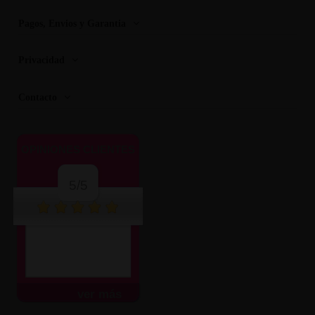
Pagos, Envios y Garantia
Privacidad
Contacto
OPINIONES CLIENTES
5/5
Muy atentos y amables.
Envío súper rápido.
Todo...
ver más