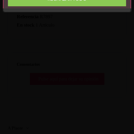
Detalles del producto
Referencia
R7897
En stock
1 Artículo
Comentarios
Pulse aquí para dejar su opinión
A Placer