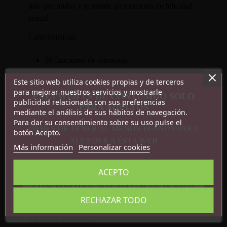
más profundos y te brinde un momento de felicidad
sexual.
Características:
10 funciones de vibración
Silicona
Este sitio web utiliza cookies propias y de terceros
Recargable por USB magnético
para mejorar nuestros servicios y mostrarle
ESTA WEB ES DE CONTENIDO SOLO
Medidas: 16.1 cm x 3.2 cm
publicidad relacionada con sus preferencias
PARA ADULTOS
mediante el análisis de sus hábitos de navegación.
Para dar su consentimiento sobre su uso pulse el
DEBES DE TENER AL MENOS 18 AÑOS PARA
botón Acepto.
ACCEDER A ÉSTA WEB
Más información
Personalizar cookies
ACEPTO
Detalles del producto
CONFIRMO QUE SOY MAYOR DE 18 AÑOS
RECHAZAR TODO
Referencia
BI-300113
En stock
18 Artículos