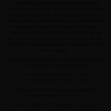
En ésta WEB, todos los precios de productos o gastos de
envío, son mostrados con el correspondiente, IVA ya incluido.
En cumplimiento del deber de información recogido en el
artículo 10 de la Ley 34/2002, de 11 de julio, de Servicios de
la Sociedad de la Información y Comercio Electrónico, se
informa que la titularidad del prestador del servicio de este
sitio web pertenece a Custom Maniac Designs S.L., con CIF-
B10801835, con domicilio social en C/ Azcárraga, 31. 33010.
Oviedo. Asturias.
Inscrita en el registro Mercantil de Asturias Tomo: 4500, Folio
203, Inscripción 1ª de la hoja AS-60566.
(LA VENTA DE LOS PRODUCTOS ES
EXCLUSIVAMENTE POR LA WEB)
Si lo deseas, puedes contactar con nosotros enviando un
correo electrónico a
info@aplacer.com
"
Este comerciante se compromete a no permitir
ninguna transacción que sea ilegal, o se considere por