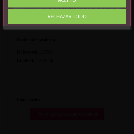
CONFIRMO QUE SOY MAYOR DE 18 AÑOS
RECHAZAR TODO
Detalles del producto
Referencia
12630
En stock
1 Artículo
Comentarios
Pulse aquí para dejar su opinión