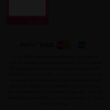
ver más
En ésta WEB, todos los precios de productos o gastos de
envío, son mostrados con el correspondiente, IVA ya incluido.
En cumplimiento del deber de información recogido en el
artículo 10 de la Ley 34/2002, de 11 de julio, de Servicios de
la Sociedad de la Información y Comercio Electrónico, se
informa que la titularidad del prestador del servicio de este
sitio web pertenece a Custom Maniac Designs S.L., con CIF-
B10801835, con domicilio social en C/ Azcárraga, 31. 33010.
Oviedo. Asturias.