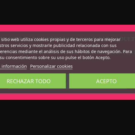
TA WEB ES DE CONTENIDO SOLO PARA ADUL
 sitio web utiliza cookies propias y de terceros para mejorar
tros servicios y mostrarle publicidad relacionada con sus
erencias mediante el análisis de sus hábitos de navegación. Para
 DE TENER AL MENOS 18 AÑOS PARA ACCEDER A ÉS
su consentimiento sobre su uso pulse el botón Acepto.
 información
Personalizar cookies
RECHAZAR TODO
ACEPTO
CONFIRMO QUE SOY MAYOR DE 18 AÑOS