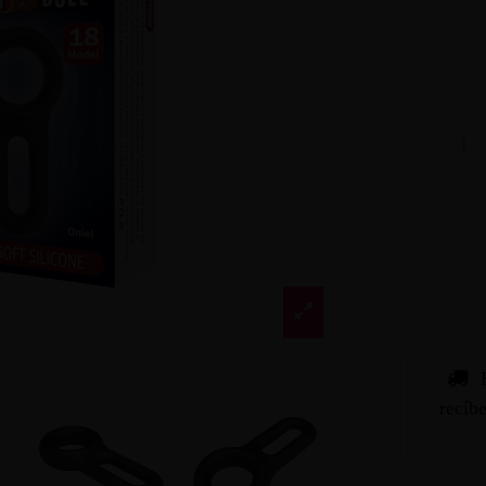
recíb