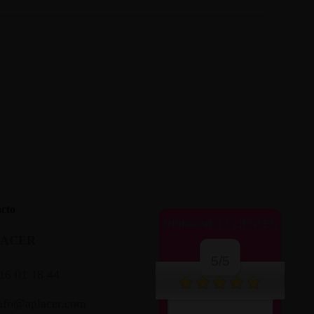
cto
OPINIONES CLIENTES
LACER
5/5
16 01 18 44
nfo@aplacer.com
Muy atentos y amables.