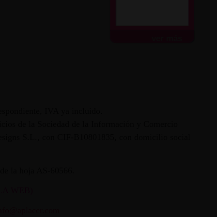
Envío súper rápido.
Todo...
ver más
espondiente, IVA ya incluido.
vicios de la Sociedad de la Información y Comercio
 Designs S.L., con CIF-B10801835, con domicilio social
ª de la hoja AS-60566.
LA WEB)
nfo@aplacer.com