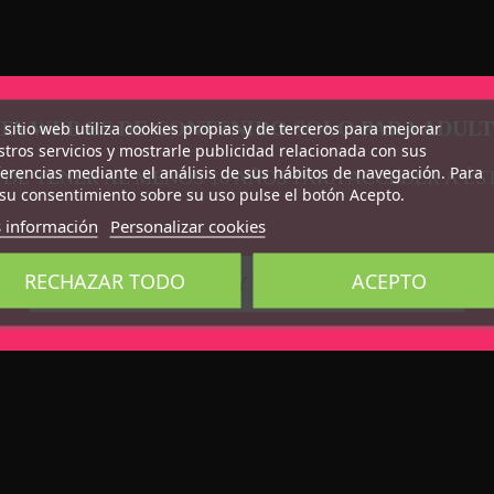
TA WEB ES DE CONTENIDO SOLO PARA ADUL
 sitio web utiliza cookies propias y de terceros para mejorar
tros servicios y mostrarle publicidad relacionada con sus
erencias mediante el análisis de sus hábitos de navegación. Para
 DE TENER AL MENOS 18 AÑOS PARA ACCEDER A ÉS
su consentimiento sobre su uso pulse el botón Acepto.
 información
Personalizar cookies
RECHAZAR TODO
ACEPTO
CONFIRMO QUE SOY MAYOR DE 18 AÑOS