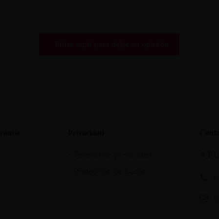
Pulse aquí para dejar su opinión
rantia
Privacidad
Conta
Política de privacidad
A P
Protección de Datos
6
I