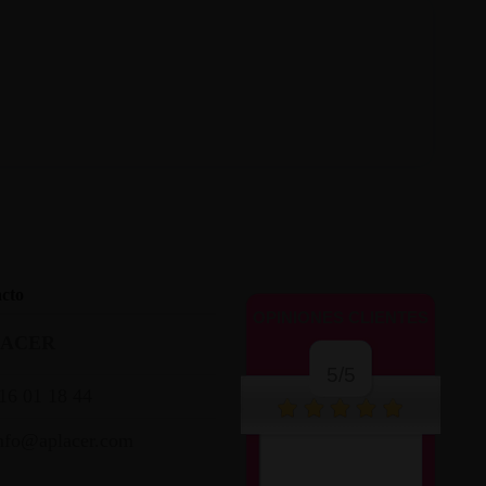
cto
OPINIONES CLIENTES
LACER
5/5
16 01 18 44
nfo@aplacer.com
Muy atentos y amables.
Envío súper rápido.