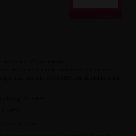
Todo...
ver más
espondiente, IVA ya incluido.
vicios de la Sociedad de la Información y Comercio
 Designs S.L., con CIF-B10801835, con domicilio social
ª de la hoja AS-60566.
LA WEB)
nfo@aplacer.com