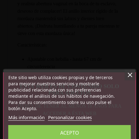
y realista abertura vaginal en la boca de tu esclavo,
deseoso de complacer! El anillo interior rígido de la
mordaza mantendrá sus labios y dientes bien
abiertos. ¡Disfruta humillando a tu pareja mientras te
sirve con esta mordaza única!
Características:
Ajustable con hebilla - hasta 67 cm de
circunferencia
Forma de vagina
Este sitio web utiliza cookies propias y de terceros
Material: TPE, cuero sintético, metal.
para mejorar nuestros servicios y mostrarle
ESTA WEB ES DE CONTENIDO SOLO
publicidad relacionada con sus preferencias
Medidas:
PARA ADULTOS
mediante el análisis de sus hábitos de navegación.
Para dar su consentimiento sobre su uso pulse el
DEBES DE TENER AL MENOS 18 AÑOS PARA
Diámetro interior de la mordaza: 4,4 cm
botón Acepto.
ACCEDER A ÉSTA WEB
Diámetro insertable: 2,5 cm
Más información
Personalizar cookies
ACEPTO