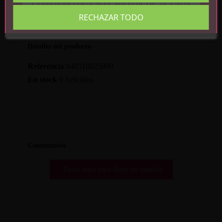
CONFIRMO QUE SOY MAYOR DE 18 AÑOS
RECHAZAR TODO
Detalles del producto
Referencia
848518025999
En stock
9 Artículos
Comentarios
Pulse aquí para dejar su opinión