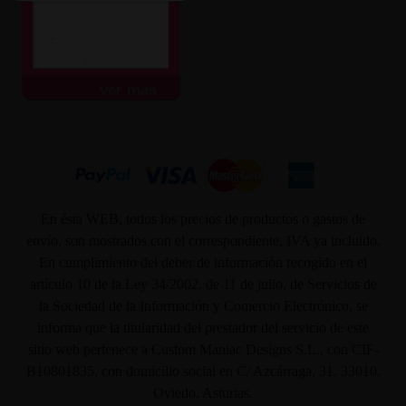
Muy atentos y amables.
Envío súper rápido.
Todo...
ver más
En ésta WEB, todos los precios de productos o gastos de
envío, son mostrados con el correspondiente, IVA ya incluido.
En cumplimiento del deber de información recogido en el
artículo 10 de la Ley 34/2002, de 11 de julio, de Servicios de
la Sociedad de la Información y Comercio Electrónico, se
informa que la titularidad del prestador del servicio de este
sitio web pertenece a Custom Maniac Designs S.L., con CIF-
B10801835, con domicilio social en C/ Azcárraga, 31. 33010.
Oviedo. Asturias.