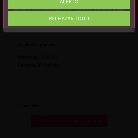
ACEPTO
CONFIRMO QUE SOY MAYOR DE 18 AÑOS
RECHAZAR TODO
Detalles del producto
Referencia
AD-158
En stock
50 Artículos
Comentarios
Pulse aquí para dejar su opinión