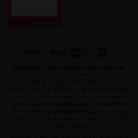
ver más
En ésta WEB, todos los precios de productos o gastos de
envío, son mostrados con el correspondiente, IVA ya incluido.
En cumplimiento del deber de información recogido en el
artículo 10 de la Ley 34/2002, de 11 de julio, de Servicios de
la Sociedad de la Información y Comercio Electrónico, se
informa que la titularidad del prestador del servicio de este
sitio web pertenece a Custom Maniac Designs S.L., con CIF-
B10801835, con domicilio social en C/ Azcárraga, 31. 33010.
Oviedo. Asturias.
Inscrita en el registro Mercantil de Asturias Tomo: 4500, Folio