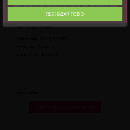
CONFIRMO QUE SOY MAYOR DE 18 AÑOS
RECHAZAR TODO
Detalles del producto
Referencia
3701705106895
En stock
2 Artículos
ean13
3701705106895
Comentarios
Pulse aquí para dejar su opinión