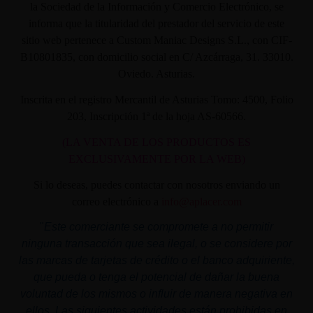
la Sociedad de la Información y Comercio Electrónico, se
informa que la titularidad del prestador del servicio de este
sitio web pertenece a Custom Maniac Designs S.L., con CIF-
B10801835, con domicilio social en C/ Azcárraga, 31. 33010.
Oviedo. Asturias.
Inscrita en el registro Mercantil de Asturias Tomo: 4500, Folio
203, Inscripción 1ª de la hoja AS-60566.
(LA VENTA DE LOS PRODUCTOS ES
EXCLUSIVAMENTE POR LA WEB)
Si lo deseas, puedes contactar con nosotros enviando un
correo electrónico a
info@aplacer.com
"
Este comerciante se compromete a no permitir
ninguna transacción que sea ilegal, o se considere por
las marcas de tarjetas de crédito o el banco adquiriente,
que pueda o tenga el potencial de dañar la buena
voluntad de los mismos o influir de manera negativa en
ellos. Las siguientes actividades están prohibidas en