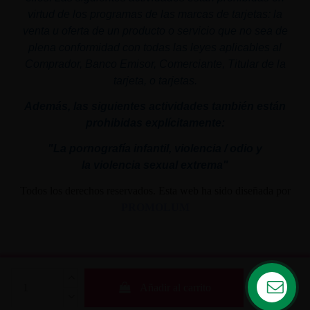
virtud de los programas de las marcas de tarjetas: la
venta u oferta de un producto o servicio que no sea de
plena conformidad con todas las leyes aplicables al
Comprador, Banco Emisor, Comerciante, Titular de la
tarjeta, o tarjetas.
Además, las siguientes actividades también están
prohibidas explícitamente:
"La pornografía infantil,
violencia
/ odio y
la
violencia
sexual
extrema"
Todos los derechos reservados. Esta web ha sido diseñada por
PROMOLUM
Añadir al carrito