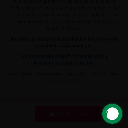
virtud de los programas de las marcas de tarjetas: la
venta u oferta de un producto o servicio que no sea de
plena conformidad con todas las leyes aplicables al
Comprador, Banco Emisor, Comerciante, Titular de la
tarjeta, o tarjetas.
Además, las siguientes actividades también están
prohibidas explícitamente:
"La pornografía infantil,
violencia
/ odio y
la
violencia
sexual
extrema"
Todos los derechos reservados. Esta web ha sido diseñada por
PROMOLUM
Añadir al carrito