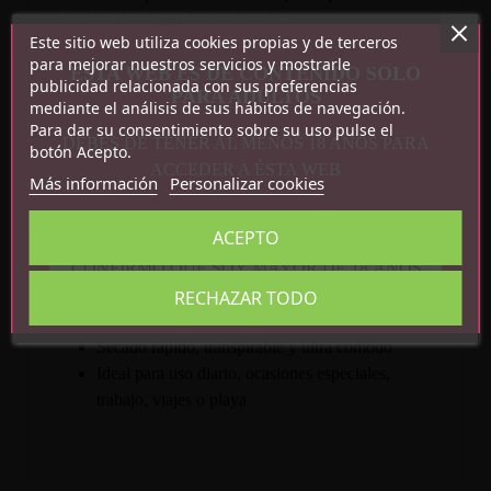
decides donde y cómo utilizarlo.
Este sitio web utiliza cookies propias y de terceros
Características:
para mejorar nuestros servicios y mostrarle
ESTA WEB ES DE CONTENIDO SOLO
publicidad relacionada con sus preferencias
PARA ADULTOS
mediante el análisis de sus hábitos de navegación.
Tallas disponibles: S, L, M y XL
Para dar su consentimiento sobre su uso pulse el
Tanga push-up para hombre con soporte
DEBES DE TENER AL MENOS 18 AÑOS PARA
botón Acepto.
anatómico
ACCEDER A ÉSTA WEB
Más información
Personalizar cookies
Realce natural gracias a su bolsa frontal
ergonómica
ACEPTO
Tejido elástico y suave (80 % poliamida, 20 %
CONFIRMO QUE SOY MAYOR DE 18 AÑOS
elastano)
Cobertura mínima en la parte trasera para un
RECHAZAR TODO
ajuste elegante y sexy
Secado rápido, transpirable y ultra cómodo
Ideal para uso diario, ocasiones especiales,
trabajo, viajes o playa