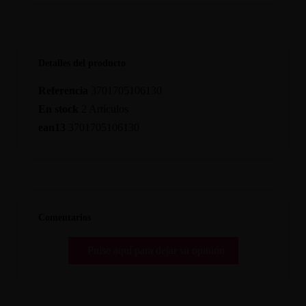
Detalles del producto
Referencia
3701705106130
En stock
2 Artículos
ean13
3701705106130
Comentarios
Pulse aquí para dejar su opinión