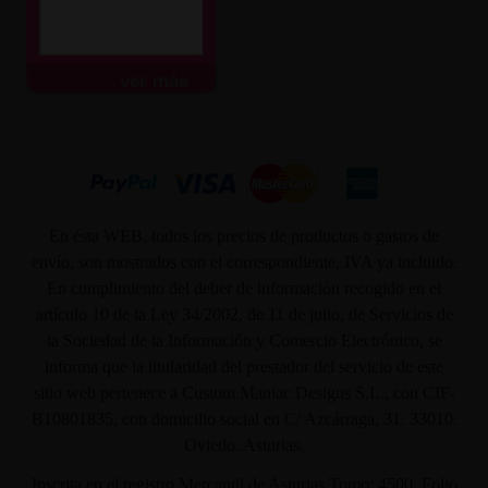
ver más
En ésta WEB, todos los precios de productos o gastos de
envío, son mostrados con el correspondiente, IVA ya incluido.
En cumplimiento del deber de información recogido en el
artículo 10 de la Ley 34/2002, de 11 de julio, de Servicios de
la Sociedad de la Información y Comercio Electrónico, se
informa que la titularidad del prestador del servicio de este
sitio web pertenece a Custom Maniac Designs S.L., con CIF-
B10801835, con domicilio social en C/ Azcárraga, 31. 33010.
Oviedo. Asturias.
Inscrita en el registro Mercantil de Asturias Tomo: 4500, Folio