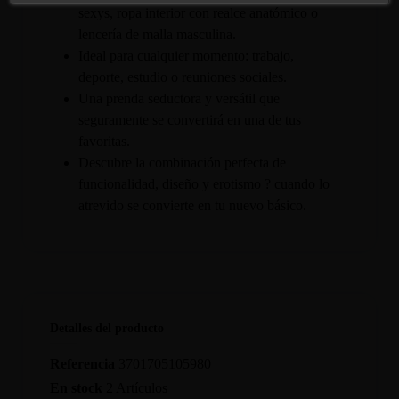
sexys, ropa interior con realce anatómico o
lencería de malla masculina.
Ideal para cualquier momento: trabajo,
deporte, estudio o reuniones sociales.
Una prenda seductora y versátil que
seguramente se convertirá en una de tus
favoritas.
Descubre la combinación perfecta de
funcionalidad, diseño y erotismo ? cuando lo
atrevido se convierte en tu nuevo básico.
Detalles del producto
Referencia
3701705105980
En stock
2 Artículos