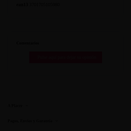
ean13
3701705105980
Comentarios
Pulse aquí para dejar su opinión
A Placer
Pagos, Envios y Garantia