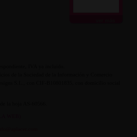
ver más
espondiente, IVA ya incluido.
vicios de la Sociedad de la Información y Comercio
 Designs S.L., con CIF-B10801835, con domicilio social
ª de la hoja AS-60566.
LA WEB)
nfo@aplacer.com