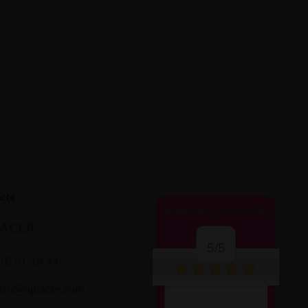
cto
OPINIONES CLIENTES
LACER
5/5
16 01 18 44
nfo@aplacer.com