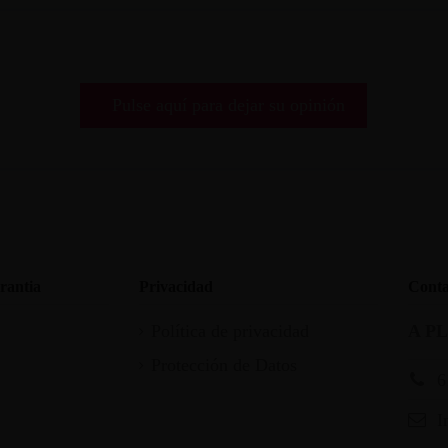
Pulse aquí para dejar su opinión
rantia
Privacidad
Conta
Política de privacidad
A P
Protección de Datos
6
I