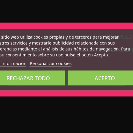
TA WEB ES DE CONTENIDO SOLO PARA ADUL
 sitio web utiliza cookies propias y de terceros para mejorar
tros servicios y mostrarle publicidad relacionada con sus
erencias mediante el análisis de sus hábitos de navegación. Para
 DE TENER AL MENOS 18 AÑOS PARA ACCEDER A ÉS
su consentimiento sobre su uso pulse el botón Acepto.
 información
Personalizar cookies
RECHAZAR TODO
ACEPTO
CONFIRMO QUE SOY MAYOR DE 18 AÑOS