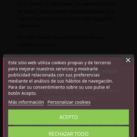
en el ritmo de la vida urbana y la amplitud del cielo
sin límites, ofrece juguetes eróticos diseñados para
explorar nuevas sensaciones con estilo, seguridad y
sofisticación.
Un anillo vibrador para el pene diseñado para
multiplicar el placer.
Características:
Este sitio web utiliza cookies propias y de terceros
para mejorar nuestros servicios y mostrarle
9 funciones de vibración
ESTA WEB ES DE CONTENIDO SOLO
publicidad relacionada con sus preferencias
PARA ADULTOS
Recargable por USB
mediante el análisis de sus hábitos de navegación.
Impermeable
Para dar su consentimiento sobre su uso pulse el
DEBES DE TENER AL MENOS 18 AÑOS PARA
botón Acepto.
ACCEDER A ÉSTA WEB
Más información
Personalizar cookies
ACEPTO
CONFIRMO QUE SOY MAYOR DE 18 AÑOS
RECHAZAR TODO