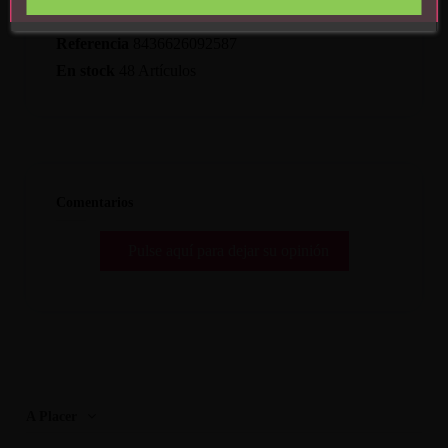
Detalles del producto
Referencia
8436626092587
En stock
48 Artículos
Comentarios
Pulse aquí para dejar su opinión
A Placer