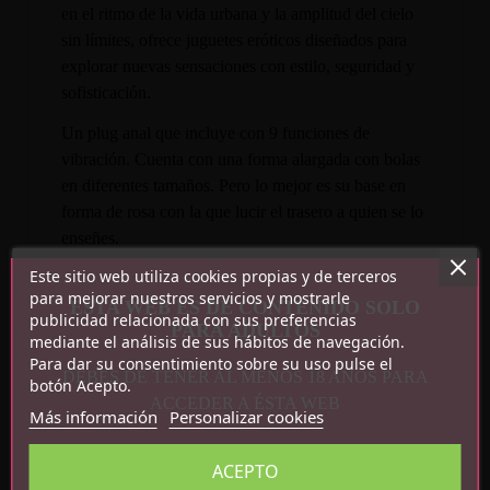
en el ritmo de la vida urbana y la amplitud del cielo
sin límites, ofrece juguetes eróticos diseñados para
explorar nuevas sensaciones con estilo, seguridad y
sofisticación.
Un plug anal que incluye con 9 funciones de
vibración. Cuenta con una forma alargada con bolas
en diferentes tamaños. Pero lo mejor es su base en
forma de rosa con la que lucir el trasero a quien se lo
enseñes.
Este sitio web utiliza cookies propias y de terceros
Características:
para mejorar nuestros servicios y mostrarle
ESTA WEB ES DE CONTENIDO SOLO
publicidad relacionada con sus preferencias
PARA ADULTOS
9 funciones de vibración
mediante el análisis de sus hábitos de navegación.
Recargable por USB
Para dar su consentimiento sobre su uso pulse el
DEBES DE TENER AL MENOS 18 AÑOS PARA
Impermeable
botón Acepto.
ACCEDER A ÉSTA WEB
Silencioso
Más información
Personalizar cookies
ACEPTO