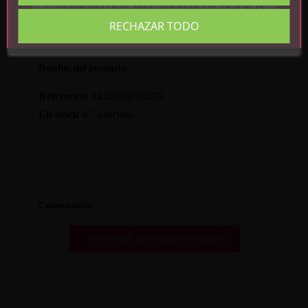
CONFIRMO QUE SOY MAYOR DE 18 AÑOS
RECHAZAR TODO
Detalles del producto
Referencia
8436626093089
En stock
45 Artículos
Comentarios
Pulse aquí para dejar su opinión