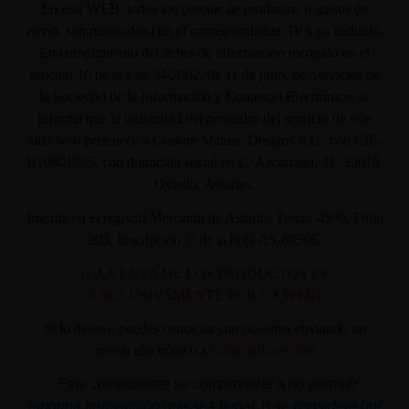
En ésta WEB, todos los precios de productos o gastos de
envío, son mostrados con el correspondiente, IVA ya incluido.
En cumplimiento del deber de información recogido en el
artículo 10 de la Ley 34/2002, de 11 de julio, de Servicios de
la Sociedad de la Información y Comercio Electrónico, se
informa que la titularidad del prestador del servicio de este
sitio web pertenece a Custom Maniac Designs S.L., con CIF-
B10801835, con domicilio social en C/ Azcárraga, 31. 33010.
Oviedo. Asturias.
Inscrita en el registro Mercantil de Asturias Tomo: 4500, Folio
203, Inscripción 1ª de la hoja AS-60566.
(LA VENTA DE LOS PRODUCTOS ES
EXCLUSIVAMENTE POR LA WEB)
Si lo deseas, puedes contactar con nosotros enviando un
correo electrónico a
info@aplacer.com
"
Este comerciante se compromete a no permitir
ninguna transacción que sea ilegal, o se considere por