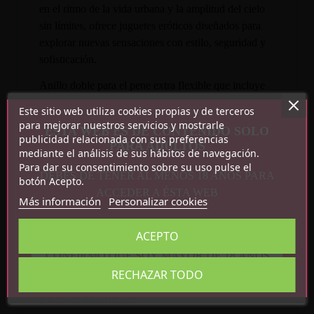
en el ritmo de la vida urbana y la amplitud del cielo
sin límites, ofrece juguetes eróticos diseñados para
explorar nuevas sensaciones con estilo, seguridad y
sofisticación.
Anillo doble para el pene extra flexible que incluye
una parte extra para la estimulación perianal.
Este sitio web utiliza cookies propias y de terceros
para mejorar nuestros servicios y mostrarle
ESTA WEB ES DE CONTENIDO SOLO
publicidad relacionada con sus preferencias
PARA ADULTOS
mediante el análisis de sus hábitos de navegación.
Para dar su consentimiento sobre su uso pulse el
DEBES DE TENER AL MENOS 18 AÑOS PARA
botón Acepto.
ACCEDER A ÉSTA WEB
Más información
Personalizar cookies
ACEPTO
Detalles del producto
CONFIRMO QUE SOY MAYOR DE 18 AÑOS
RECHAZAR TODO
Referencia
8436626092907
En stock
48 Artículos