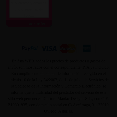
Muy atentos y amables.
Envío súper rápido.
Todo...
ver más
En ésta WEB, todos los precios de productos o gastos de
envío, son mostrados con el correspondiente, IVA ya incluido.
En cumplimiento del deber de información recogido en el
artículo 10 de la Ley 34/2002, de 11 de julio, de Servicios de
la Sociedad de la Información y Comercio Electrónico, se
informa que la titularidad del prestador del servicio de este
sitio web pertenece a Custom Maniac Designs S.L., con CIF-
B10801835, con domicilio social en C/ Azcárraga, 31. 33010.
Oviedo. Asturias.