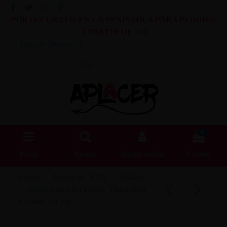
PORTES GRATIS EN LA PENINSULA PARA PEDIDOS
A PARTIR DE 55€
Lista de Deseos (
0
)
Blog
0
Menú
Buscar
Iniciar sesión
Carrito
Inicio
Juguetes XXX
Dildos
Dildo con vibración, Thrusting
y Calor 28 cm