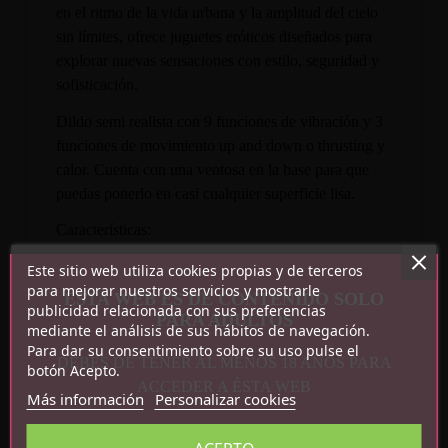
en el ritmo de la vida urbana y la amplitud del cielo
sin límites, ofrece juguetes eróticos diseñados para
explorar nuevas sensaciones con estilo, seguridad y
sofisticación.
Dildo semi realista con 9 funciones de vibración y 3
funciones de movimiento up and down o thrusting y
calor. Cuenta con una ventosa en la base para que
puedas ponerlo en casi cualquier superficie lisa.
Características:
Este sitio web utiliza cookies propias y de terceros
9 funciones de vibración
para mejorar nuestros servicios y mostrarle
ESTA WEB ES DE CONTENIDO SOLO
3 funciones de movimiento up and down o
publicidad relacionada con sus preferencias
PARA ADULTOS
thrusting y efecto calor
mediante el análisis de sus hábitos de navegación.
Para dar su consentimiento sobre su uso pulse el
DEBES DE TENER AL MENOS 18 AÑOS PARA
botón Acepto.
ACCEDER A ÉSTA WEB
Más información
Personalizar cookies