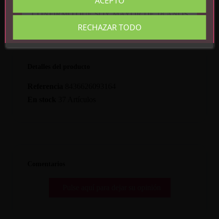
ACEPTO
CONFIRMO QUE SOY MAYOR DE 18 AÑOS
RECHAZAR TODO
Detalles del producto
Referencia
8436626093164
En stock
37 Artículos
Comentarios
Pulse aquí para dejar su opinión