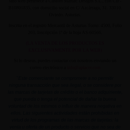
sitio web pertenece a Custom Maniac Designs S.L., con CIF-
B10801835, con domicilio social en C/ Azcárraga, 31. 33010.
Oviedo. Asturias.
Inscrita en el registro Mercantil de Asturias Tomo: 4500, Folio
203, Inscripción 1ª de la hoja AS-60566.
(LA VENTA DE LOS PRODUCTOS ES
EXCLUSIVAMENTE POR LA WEB)
Si lo deseas, puedes contactar con nosotros enviando un
correo electrónico a
info@aplacer.com
"
Este comerciante se compromete a no permitir
ninguna transacción que sea ilegal, o se considere por
las marcas de tarjetas de crédito o el banco adquiriente,
que pueda o tenga el potencial de dañar la buena
voluntad de los mismos o influir de manera negativa en
ellos. Las siguientes actividades están prohibidas en
virtud de los programas de las marcas de tarjetas: la
venta u oferta de un producto o servicio que no sea de