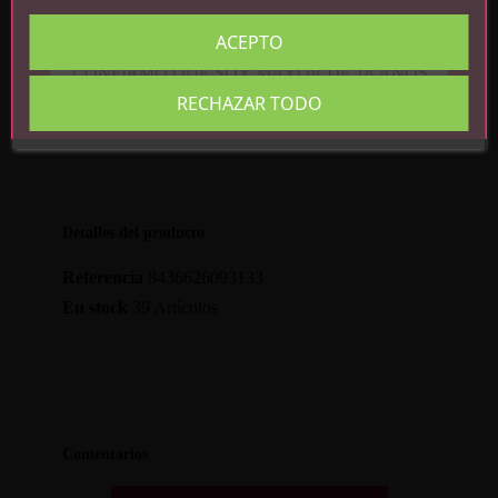
ACEPTO
CONFIRMO QUE SOY MAYOR DE 18 AÑOS
RECHAZAR TODO
Detalles del producto
Referencia
8436626093133
En stock
39 Artículos
Comentarios