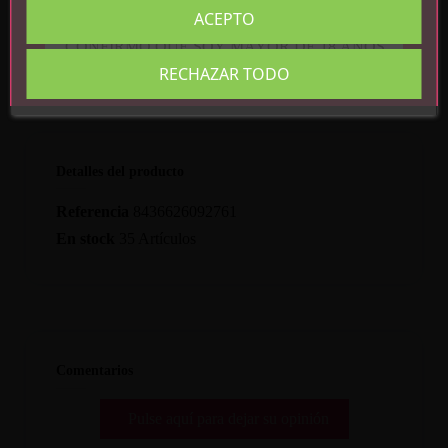
ACEPTO
CONFIRMO QUE SOY MAYOR DE 18 AÑOS
RECHAZAR TODO
Detalles del producto
Referencia
8436626092761
En stock
35 Artículos
Comentarios
Pulse aquí para dejar su opinión