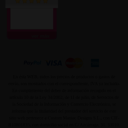
ver más
En ésta WEB, todos los precios de productos o gastos de
envío, son mostrados con el correspondiente, IVA ya incluido.
En cumplimiento del deber de información recogido en el
artículo 10 de la Ley 34/2002, de 11 de julio, de Servicios de
la Sociedad de la Información y Comercio Electrónico, se
informa que la titularidad del prestador del servicio de este
sitio web pertenece a Custom Maniac Designs S.L., con CIF-
B10801835, con domicilio social en C/ Azcárraga, 31. 33010.