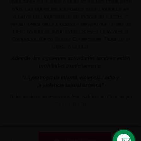
voluntad de los mismos o influir de manera negativa en
ellos. Las siguientes actividades están prohibidas en
virtud de los programas de las marcas de tarjetas: la
venta u oferta de un producto o servicio que no sea de
plena conformidad con todas las leyes aplicables al
Comprador, Banco Emisor, Comerciante, Titular de la
tarjeta, o tarjetas.
Además, las siguientes actividades también están
prohibidas explícitamente:
"La pornografía infantil,
violencia
/ odio y
la
violencia
sexual
extrema"
Todos los derechos reservados. Esta web ha sido diseñada por
PROMOLUM
Añadir al carrito