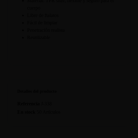
Material: TPR suav, flexible y seguro para el
cuerpo
Libre de ftalatos
Fácil de limpiar
Penetración realista
Reutilizable
Detalles del producto
Referencia
J-338
En stock
50 Artículos