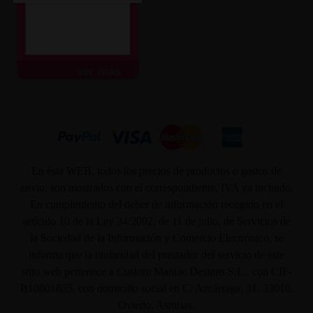
ver más
En ésta WEB, todos los precios de productos o gastos de
envío, son mostrados con el correspondiente, IVA ya incluido.
En cumplimiento del deber de información recogido en el
artículo 10 de la Ley 34/2002, de 11 de julio, de Servicios de
la Sociedad de la Información y Comercio Electrónico, se
informa que la titularidad del prestador del servicio de este
sitio web pertenece a Custom Maniac Designs S.L., con CIF-
B10801835, con domicilio social en C/ Azcárraga, 31. 33010.
Oviedo. Asturias.