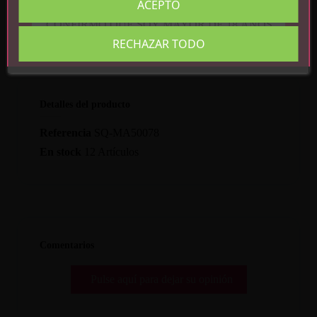
ACEPTO
CONFIRMO QUE SOY MAYOR DE 18 AÑOS
RECHAZAR TODO
Detalles del producto
Referencia
SQ-MA50078
En stock
12 Artículos
Comentarios
Pulse aquí para dejar su opinión