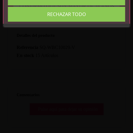
CONFIRMO QUE SOY MAYOR DE 18 AÑOS
RECHAZAR TODO
Detalles del producto
Referencia
SQ-WBC10029-V
En stock
15 Artículos
Comentarios
Pulse aquí para dejar su opinión