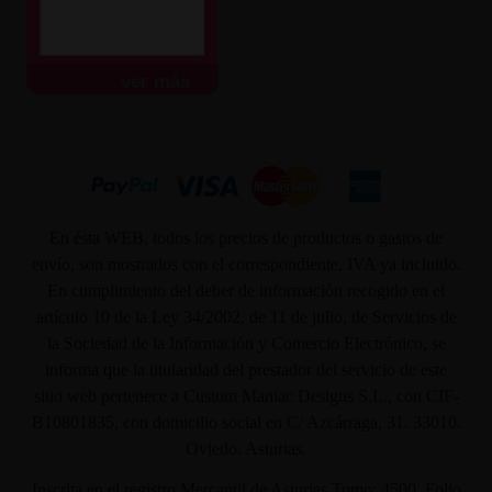
ver más
En ésta WEB, todos los precios de productos o gastos de
envío, son mostrados con el correspondiente, IVA ya incluido.
En cumplimiento del deber de información recogido en el
artículo 10 de la Ley 34/2002, de 11 de julio, de Servicios de
la Sociedad de la Información y Comercio Electrónico, se
informa que la titularidad del prestador del servicio de este
sitio web pertenece a Custom Maniac Designs S.L., con CIF-
B10801835, con domicilio social en C/ Azcárraga, 31. 33010.
Oviedo. Asturias.
Inscrita en el registro Mercantil de Asturias Tomo: 4500, Folio