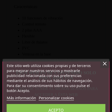
Características:
10 funciones de vibración
Control remoto
2 pilas AAA
Flexible
Libre de ftalatos
PVC
Ventosa en la base
Apta con lubricantes a base de agua
Este sitio web utiliza cookies propias y de terceros
No utilizar aceites de masaje, cremas
para mejorar nuestros servicios y mostrarle
corporales, gasolina, acetona u otros químicos
ESTA WEB ES DE CONTENIDO SOLO
publicidad relacionada con sus preferencias
PARA ADULTOS
mediante el análisis de sus hábitos de navegación.
Medidas:
Para dar su consentimiento sobre su uso pulse el
DEBES DE TENER AL MENOS 18 AÑOS PARA
botón Acepto.
Total: 17.5 cm x 4 cm
ACCEDER A ÉSTA WEB
Más información
Personalizar cookies
Longitud insertable: 14 cm
ACEPTO