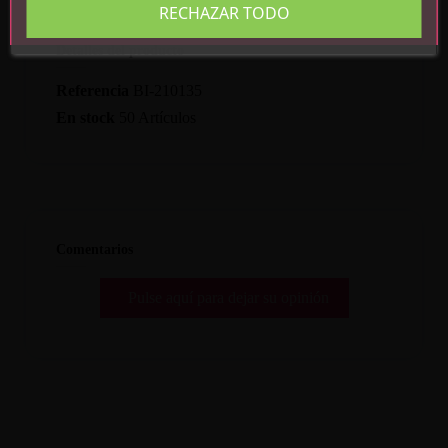
RECHAZAR TODO
Detalles del producto
Referencia
BI-210135
En stock
50 Artículos
Comentarios
Pulse aquí para dejar su opinión