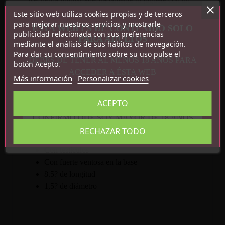
limpiador de juguetes (F-843) y agua tibia y secarlo
Este sitio web utiliza cookies propias y de terceros
para mejorar nuestros servicios y mostrarle
bien para maximizar su vida útil. Utiliza tu lubricante
ESTA WEB ES DE CONTENIDO SOLO
publicidad relacionada con sus preferencias
a base de agua favorito (N-506, N-996, N-997) para
PARA ADULTOS
mediante el análisis de sus hábitos de navegación.
una experiencia extra húmeda.
Para dar su consentimiento sobre su uso pulse el
DEBES DE TENER AL MENOS 18 AÑOS PARA
botón Acepto.
Características:
ACCEDER A ÉSTA WEB
Más información
Personalizar cookies
Dildo realista
Materiales suaves y firmes
ACEPTO
Flexible
CONFIRMO QUE SOY MAYOR DE 18 AÑOS
Seguro para el cuerpo
RECHAZAR TODO
Libre de ftalatos
Con testículos
Con fuerte ventosa en la base
8.5? de longitud
1,5? de diámetro