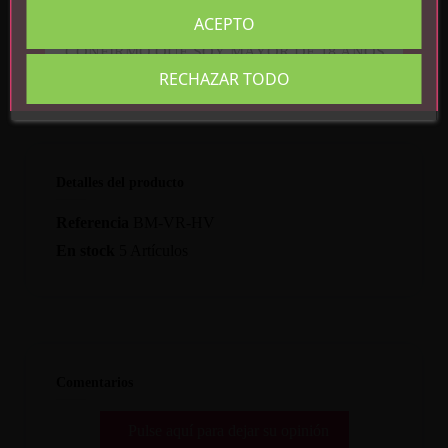
Recargable por USB
ACEPTO
CONFIRMO QUE SOY MAYOR DE 18 AÑOS
RECHAZAR TODO
Detalles del producto
Referencia
BM-VR-HV
En stock
5 Artículos
Comentarios
Pulse aquí para dejar su opinión