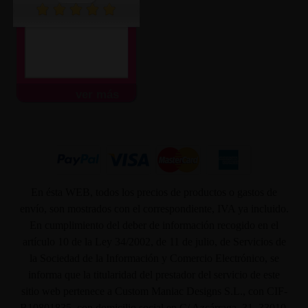
ver más
En ésta WEB, todos los precios de productos o gastos de
envío, son mostrados con el correspondiente, IVA ya incluido.
En cumplimiento del deber de información recogido en el
artículo 10 de la Ley 34/2002, de 11 de julio, de Servicios de
la Sociedad de la Información y Comercio Electrónico, se
informa que la titularidad del prestador del servicio de este
sitio web pertenece a Custom Maniac Designs S.L., con CIF-
B10801835, con domicilio social en C/ Azcárraga, 31. 33010.