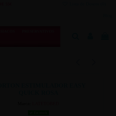
Lista de Deseos (
0
)
E 55€
Blog
SIACOS
PRESERVATIVOS
RTON ESTIMULADOR EASY
QUICK ROSA
Marca:
LATETOBED
En stock