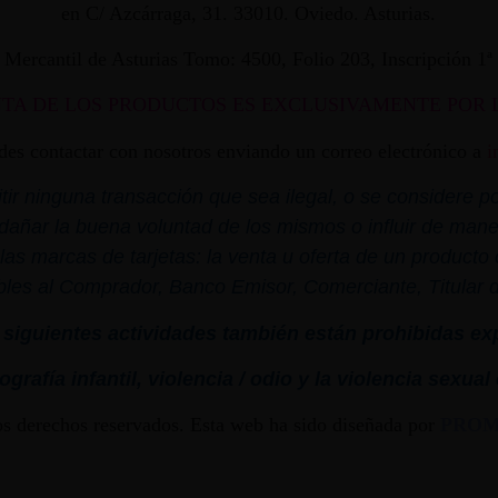
en C/ Azcárraga, 31. 33010. Oviedo. Asturias.
ro Mercantil de Asturias Tomo: 4500, Folio 203, Inscripción 1
NTA DE LOS PRODUCTOS ES EXCLUSIVAMENTE POR 
edes contactar con nosotros enviando un correo electrónico a
i
r ninguna transacción que sea ilegal, o se considere por
dañar la buena voluntad de los mismos o influir de mane
las marcas de tarjetas: la venta u oferta de un product
bles al Comprador, Banco Emisor, Comerciante, Titular de 
siguientes actividades también están prohibidas ex
grafía infantil,
violencia
/ odio y la
violencia
sexual
os derechos reservados. Esta web ha sido diseñada por
PRO