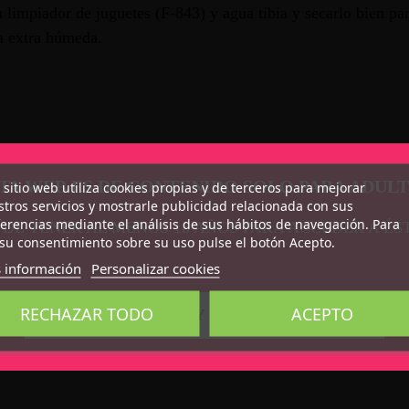
impiador de juguetes (F-843) y agua tibia y secarlo bien para
a extra húmeda.
TA WEB ES DE CONTENIDO SOLO PARA ADUL
 sitio web utiliza cookies propias y de terceros para mejorar
tros servicios y mostrarle publicidad relacionada con sus
erencias mediante el análisis de sus hábitos de navegación. Para
 DE TENER AL MENOS 18 AÑOS PARA ACCEDER A ÉS
su consentimiento sobre su uso pulse el botón Acepto.
 información
Personalizar cookies
RECHAZAR TODO
ACEPTO
CONFIRMO QUE SOY MAYOR DE 18 AÑOS