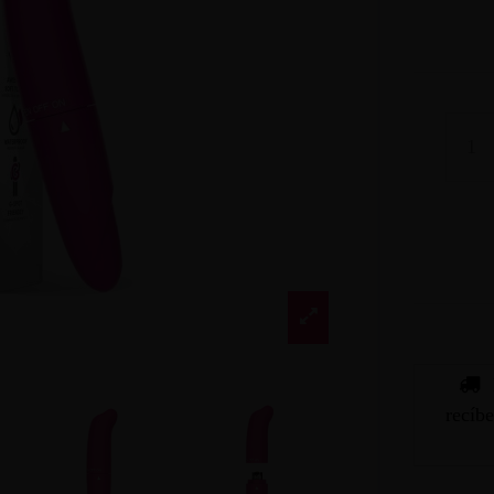
recíb