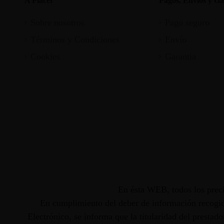
A Placer
Pagos, Envios y Ga
Sobre nosotros
Pago seguro
Términos y Condiciones
Envío
Cookies
Garantia
En ésta WEB, todos los preci
En cumplimiento del deber de información recogido
Electrónico, se informa que la titularidad del presta