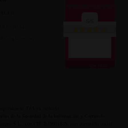
cto
OPINIONES CLIENTES
LACER
5/5
16 01 18 44
nfo@aplacer.com
Muy atentos y amables.
Envío súper rápido.
Todo...
ver más
espondiente, IVA ya incluido.
vicios de la Sociedad de la Información y Comercio
 Designs S.L., con CIF-B10801835, con domicilio social