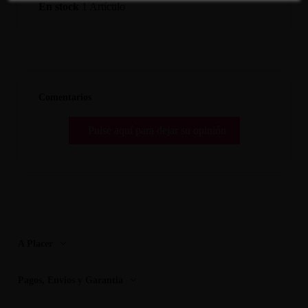
En stock
1 Artículo
Comentarios
Pulse aquí para dejar su opinión
A Placer
Pagos, Envios y Garantia