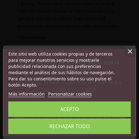
y lúcidas. Puedes hacer diferentes tipos de juegos
como por ejemplo juegos de rol, o cualquier juego
que se te pase por la cabeza. Está cuerda está
pensada tanto para principiantes como profesionales.
Características:
Material: 100% silicona.
Este sitio web utiliza cookies propias y de terceros
6 metros.
para mejorar nuestros servicios y mostrarle
ESTA WEB ES DE CONTENIDO SOLO
publicidad relacionada con sus preferencias
color: Negro.
PARA ADULTOS
mediante el análisis de sus hábitos de navegación.
Para dar su consentimiento sobre su uso pulse el
DEBES DE TENER AL MENOS 18 AÑOS PARA
botón Acepto.
ACCEDER A ÉSTA WEB
Más información
Personalizar cookies
ACEPTO
CONFIRMO QUE SOY MAYOR DE 18 AÑOS
Detalles del producto
RECHAZAR TODO
Referencia
R9144