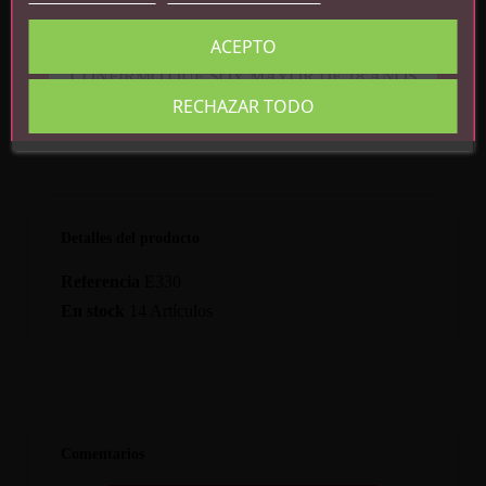
calendula officinalis extract, lactic acid.
ACEPTO
fragrance (ferowoman).
CONFIRMO QUE SOY MAYOR DE 18 AÑOS
RECHAZAR TODO
Detalles del producto
Referencia
E330
En stock
14 Artículos
Comentarios