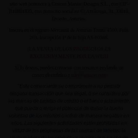
sitio web pertenece a Custom Maniac Designs S.L., con CIF-
B10801835, con domicilio social en C/ Azcárraga, 31. 33010.
Oviedo. Asturias.
Inscrita en el registro Mercantil de Asturias Tomo: 4500, Folio
203, Inscripción 1ª de la hoja AS-60566.
(LA VENTA DE LOS PRODUCTOS ES
EXCLUSIVAMENTE POR LA WEB)
Si lo deseas, puedes contactar con nosotros enviando un
correo electrónico a
info@aplacer.com
"
Este comerciante se compromete a no permitir
ninguna transacción que sea ilegal, o se considere por
las marcas de tarjetas de crédito o el banco adquiriente,
que pueda o tenga el potencial de dañar la buena
voluntad de los mismos o influir de manera negativa en
ellos. Las siguientes actividades están prohibidas en
virtud de los programas de las marcas de tarjetas: la
venta u oferta de un producto o servicio que no sea de