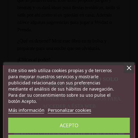
que lo pasaréis bien. Este libro propone juegos y
bromas y os dará ideas para fiestas temáticas, tanto sí
salís por ahí como si os quedáis en casa. Además
ofrece algunas sugerencias para jugar a Verdad o
Prenda.
¿Qué os detiene? Mete este libro en tu bolso y
prepárate para una noche que no olvidarás.
¡Chicas al poder!
Este sitio web utiliza cookies propias y de terceros
Incluye:
para mejorar nuestros servicios y mostrarle
ESTA WEB ES DE CONTENIDO SOLO
publicidad relacionada con sus preferencias
PARA ADULTOS
Libro de 48 páginas.
mediante el análisis de sus hábitos de navegación.
Baraja con réplicas ingeniosas.
Para dar su consentimiento sobre su uso pulse el
DEBES DE TENER AL MENOS 18 AÑOS PARA
Una varita fosforescente.
botón Acepto.
ACCEDER A ÉSTA WEB
Más información
Personalizar cookies
ACEPTO
CONFIRMO QUE SOY MAYOR DE 18 AÑOS