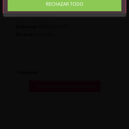
RECHAZAR TODO
Detalles del producto
Referencia
9788430581375
En stock
2 Artículos
Comentarios
Pulse aquí para dejar su opinión