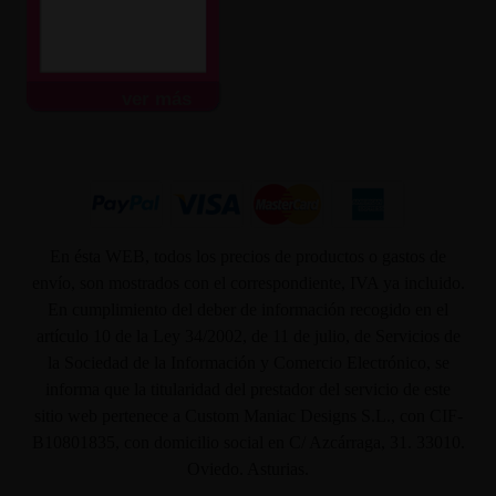
ver más
En ésta WEB, todos los precios de productos o gastos de
envío, son mostrados con el correspondiente, IVA ya incluido.
En cumplimiento del deber de información recogido en el
artículo 10 de la Ley 34/2002, de 11 de julio, de Servicios de
la Sociedad de la Información y Comercio Electrónico, se
informa que la titularidad del prestador del servicio de este
sitio web pertenece a Custom Maniac Designs S.L., con CIF-
B10801835, con domicilio social en C/ Azcárraga, 31. 33010.
Oviedo. Asturias.