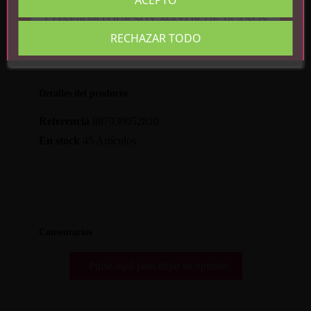
ACEPTO
CONFIRMO QUE SOY MAYOR DE 18 AÑOS
RECHAZAR TODO
Detalles del producto
Referencia
887930952810
En stock
45 Artículos
Comentarios
Pulse aquí para dejar su opinión