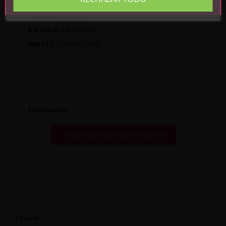
Referencia
R9029.1
En stock
2 Artículos
ean13
8718924233887
Comentarios
Pulse aquí para dejar su opinión
A Placer