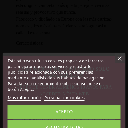
esta original camiseta harás que tu pareja te vea más
sensual y provocativo que nunca.
Fabricado y diseñado en Europa con las más estrictas
normas y los más altos estándares para lograr así una
calidad excepcional.
Características:
Tallas disponibles: S/M/L y XL.
Este sitio web utiliza cookies propias y de terceros
Color: Negro.
para mejorar nuestros servicios y mostrarle
ESTA WEB ES DE CONTENIDO SOLO
publicidad relacionada con sus preferencias
Composición:
PARA ADULTOS
mediante el análisis de sus hábitos de navegación.
Para dar su consentimiento sobre su uso pulse el
100% látex natural.
DEBES DE TENER AL MENOS 18 AÑOS PARA
botón Acepto.
ACCEDER A ÉSTA WEB
Más información
Personalizar cookies
ACEPTO
CONFIRMO QUE SOY MAYOR DE 18 AÑOS
Detalles del producto
RECHAZAR TODO