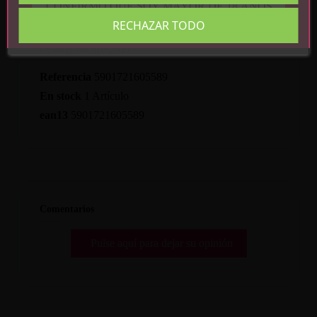
CONFIRMO QUE SOY MAYOR DE 18 AÑOS
RECHAZAR TODO
Detalles del producto
Referencia
5901721605589
En stock
1 Artículo
ean13
5901721605589
Comentarios
Pulse aquí para dejar su opinión