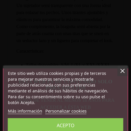
Un sujetador semi transparente con una forma ideal
para enlazar tus pechos. Unos tirantes ajustables y
elásticos para garantizar la máxima comodidad.
Como complemento, la braguita semi abierta por la
parte de atrás cuanta con unas tiras que se unen en
un seductor lazo y un liguero para completar el look.
Características:
Tallas disponibles: S/M, L/XL y XXL/XXXL
Encaje transparente
Este sitio web utiliza cookies propias y de terceros
para mejorar nuestros servicios y mostrarle
Incluye: Sujetador, braguitas y liguero
ESTA WEB ES DE CONTENIDO SOLO
publicidad relacionada con sus preferencias
Medias no incluidas
PARA ADULTOS
mediante el análisis de sus hábitos de navegación.
Composición: 75% Poliéster, 15% Poliamida,
Para dar su consentimiento sobre su uso pulse el
10% Elastano
DEBES DE TENER AL MENOS 18 AÑOS PARA
botón Acepto.
ACCEDER A ÉSTA WEB
Más información
Personalizar cookies
ACEPTO