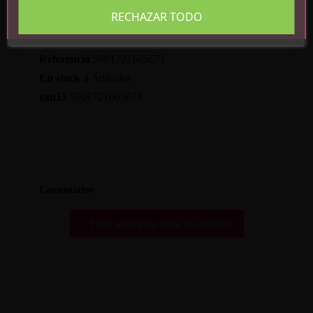
RECHAZAR TODO
Detalles del producto
Referencia
5901721605671
En stock
4 Artículos
ean13
5901721605671
Comentarios
Pulse aquí para dejar su opinión