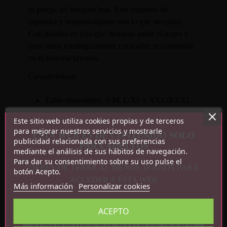
tu pareja, no busques más. Este conjunto de
sujetador y braguita-liguero son lo que necesitas.
Con detalles en rojo que destacan sobre el negro y
unos lazos estratégicamente colocados se convertirá
en tu lencería favorita.
Características:
Tallas disponibles: S/M, L/XL y XXL/XXXL
Incluye: Sujetador y braguita
Este sitio web utiliza cookies propias y de terceros
Medias no incluidas
para mejorar nuestros servicios y mostrarle
ESTA WEB ES DE CONTENIDO SOLO
Materiales semi transparentes
publicidad relacionada con sus preferencias
PARA ADULTOS
Composición: 75% Poliéster, 15% Poliamida,
mediante el análisis de sus hábitos de navegación.
Para dar su consentimiento sobre su uso pulse el
10% Elastano
DEBES DE TENER AL MENOS 18 AÑOS PARA
botón Acepto.
ACCEDER A ÉSTA WEB
Más información
Personalizar cookies
ACEPTO
CONFIRMO QUE SOY MAYOR DE 18 AÑOS