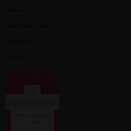
A Placer
Pagos, Envios y Garantia
Privacidad
Contacto
OPINIONES CLIENTES
5/5
Perfecto me llegó en
48h, todo bien.